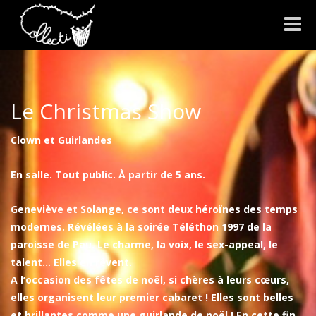
Toggle
naviga
Le Christmas Show
Clown et Guirlandes
En salle. Tout public. À partir de 5 ans.
Geneviève et Solange, ce sont deux héroïnes des temps
modernes. Révélées à la soirée Téléthon 1997 de la
paroisse de Pau. Le charme, la voix, le sex-appeal, le
talent… Elles en rêvent.
A l’occasion des fêtes de noël, si chères à leurs cœurs,
elles organisent leur premier cabaret ! Elles sont belles
et brillantes comme une guirlande de noël ! En cette fin