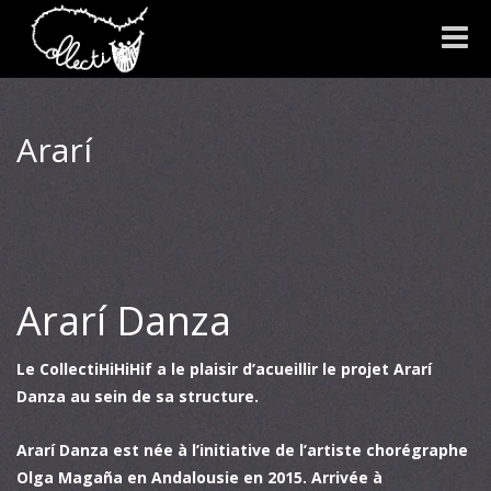
Toggle
naviga
Ararí
Ararí Danza
Le CollectiHiHiHif a le plaisir d’acueillir le projet Ararí
Danza au sein de sa structure.
Ararí Danza est née à l’initiative de l’artiste chorégraphe
Olga Magaña en Andalousie en 2015. Arrivée à