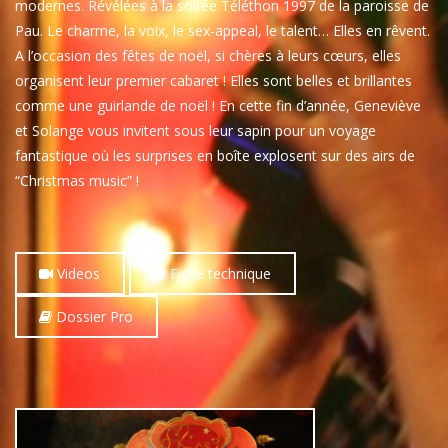
modernes. Révélées à la soirée Téléthon 1997 de la paroisse de
Pau. Le charme, la voix, le sex-appeal, le talent… Elles en rêvent.
A l’occasion des fêtes de noël, si chères à leurs cœurs, elles
organisent leur premier cabaret ! Elles sont belles et brillantes
comme une guirlande de noël ! En cette fin d’année, Geneviève
et Solange vous invitent sous leur sapin pour un voyage
fantastique où les surprises en boîte explosent sur des airs de
“Christmas music” !
Videos
Fiche technique
Dossier Pro