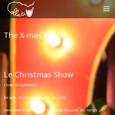
Toggle
naviga
The X-mas Show-
Le Christmas Show
Clown et Guirlandes
En salle. Tout public. À partir de 5 ans.
Geneviève et Solange, ce sont deux héroïnes des temps